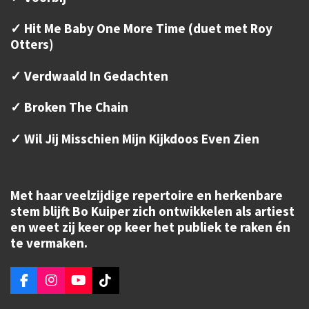
✓ Hit Me Baby One More Time (duet met Roy
Otters)
✓ Verdwaald In Gedachten
✓ Broken The Chain
✓ Wil Jij Misschien Mijn Kijkdoos Even Zien
Met haar veelzijdige repertoire en herkenbare
stem blijft Bo Kuiper zich ontwikkelen als artiest
en weet zij keer op keer het publiek te raken én
te vermaken.
F
I
Y
T
a
n
o
i