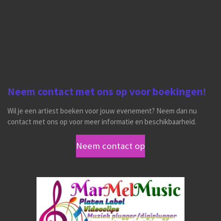
c
s
u
k
e
t
T
T
b
a
u
o
o
g
b
k
o
r
e
k
a
m
Neem contact met ons op voor boekingen!
Wil je een artiest boeken voor jouw evenement? Neem dan nu
contact met ons op voor meer informatie en beschikbaarheid.
Neem contact op